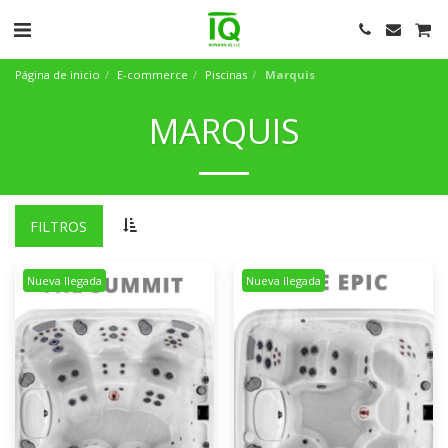
Página de inicio
E-commerce
Piscinas
Marquis
MARQUIS
FILTROS
Nueva llegada
Nueva llegada