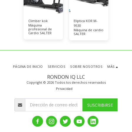
ion KOR
Climber kok
Elíptica KOR M-
Total M
Máquina
9530
M-9550
profesional de
Máquina de cardio
Máquin
Cardio SALTER
l y
SALTER
profesi
 de
comerci
LTER
cardio.
PÁGINA DE INICIO
SERVICIOS
SOBRE NOSOTROS
MÁS
RONDON IQ LLC
Copyright © 2026 Todos los derechos reservados
Privacidad
SUSCRIBIRSE