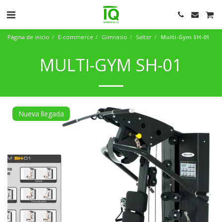
Página de inicio
E-commerce
Gimnasio
Salter
Multi-Gym SH-01
MULTI-GYM SH-01
Nueva llegada