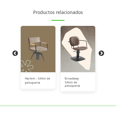
Productos relacionados
d Relax
Harlem - Sillón de
Broadway
New Al
Sillón de
age
peluquería
/ Air Ma
peluquería
as de
Lavacab
a
peluque