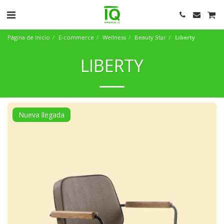
Página de inicio
E-commerce
Wellness
Beauty Star
Liberty
LIBERTY
Nueva llegada