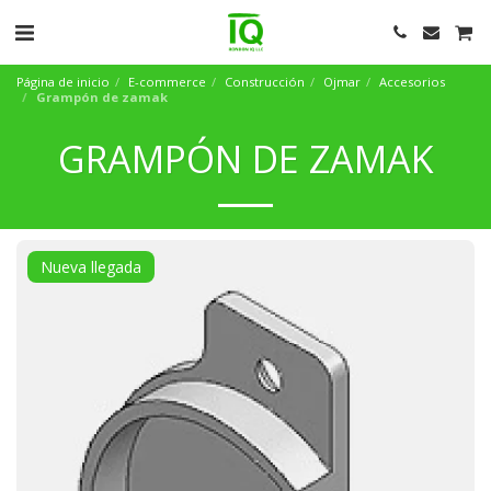
Página de inicio
E-commerce
Construcción
Ojmar
Accesorios
Grampón de zamak
GRAMPÓN DE ZAMAK
Nueva llegada