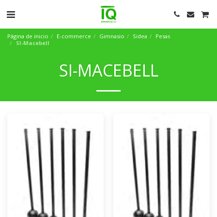
Página de inicio
E-commerce
Gimnasio
Sidea
Pesas
SI-Macebell
SI-MACEBELL