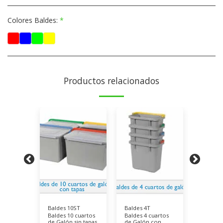
Colores Baldes:
*
Productos relacionados
T
Baldes 10ST
Baldes 4T
Baldes 
uartos
Baldes 10 cuartos
Baldes 4 cuartos
Baldes 
in tapas
de Galón sin tapas
de Galón con
de Galón