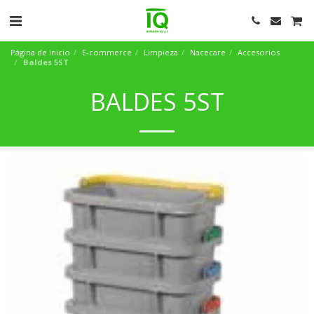
Página de inicio
E-commerce
Limpieza
Nacecare
Accesorios
Baldes 5ST
BALDES 5ST