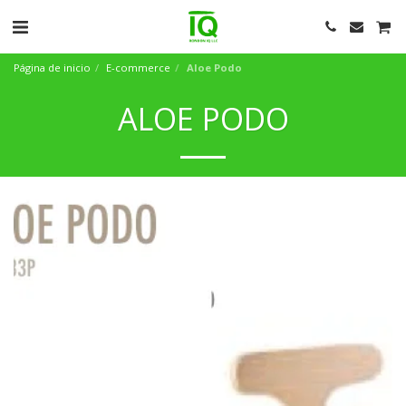
Página de inicio
E-commerce
Aloe Podo
ALOE PODO